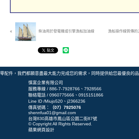
柴油用於發電機或引擎漁船加油線
漁船操作線質傳的
零配件，我們都願意盡最大能力完成您的需求，同時提供給您最優良的品質
慎富企業有限公司
服務專線 /
886-7-7928766
、
7928566
聯絡電話 /
0960775666
、
0915151866
Line ID /
Miujo520
、
j2366236
傳真號碼：
（07）7925076
shennfua01@gmail.com
台灣830高雄市鳳山區公園二街87號
© Copyright All Rights Reserved.
蘋果網頁設計