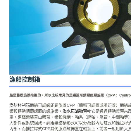
漁船控制箱
船是靠螺旋槳推進的，所以比較常見的是通過可調螺距螺旋槳（CPP： Controllable
漁船控制箱
通過可調螺距螺旋槳CPP（簡稱可調槳或調距槳）通過
槳轂轉動調節螺距的螺旋槳，
海水泵浦動葉輪
它是通過轉動槳葉來
車，調距槳裝置由槳葉、槳轂機構、軸系（艉軸、艉管、中間軸等
大部件或系統組成。調距槳結構形式可以分為轂內油缸式和推拉桿式
內部，而推拉桿式CPP其伺服油缸佈置在軸系上，前者一般用於大