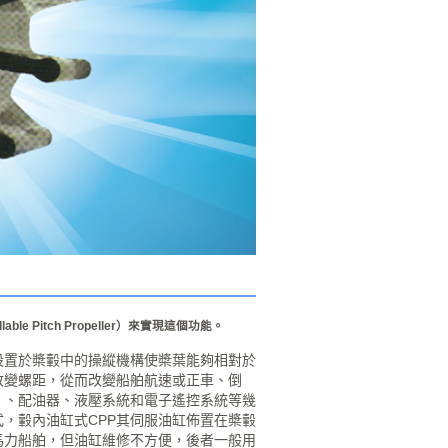
 Pitch Propeller）來實現這個功能。
設置於槳轂中的操縱機構使槳葉能夠相對於
改變螺距，從而改變船舶航速或正車、倒
）、配油器、液壓系統和電子遙控系統等幾
，轂內油缸式CPP其伺服油缸佈置在槳轂
馬力船舶，但油缸維修不方便，後者一般用